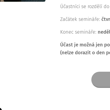
Účastníci se rozdělí d
Začátek semináře:
čtv
Konec semináře:
nedě
Účast je možná jen po
(nelze dorazit o den p