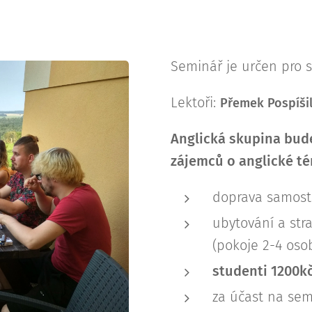
Seminář je určen pro s
Lektoři:
Přemek Pospíšil
Anglická skupina bude
zájemců o anglické t
doprava samost
ubytování a str
(pokoje 2-4 oso
studenti 1200kč
za účast na semi