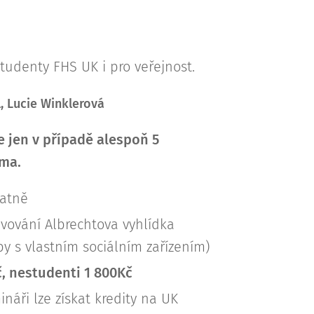
tudenty FHS UK i pro veřejnost.
, Lucie Winklerová
 jen v případě alespoň 5
éma.
atně
avování Albrechtova vyhlídka
by s vlastním sociálním zařízením)
, nestudenti 1 800Kč
náři lze získat kredity na UK