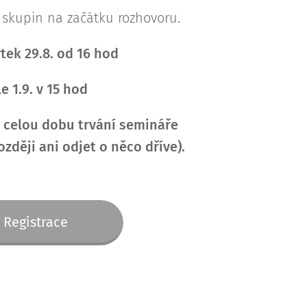
o skupin na začátku rozhovoru.
rtek
29.8. od 16 hod
le
1.9. v 15 hod
 celou dobu trvání semináře
ozději ani odjet o něco dříve).
Registrace